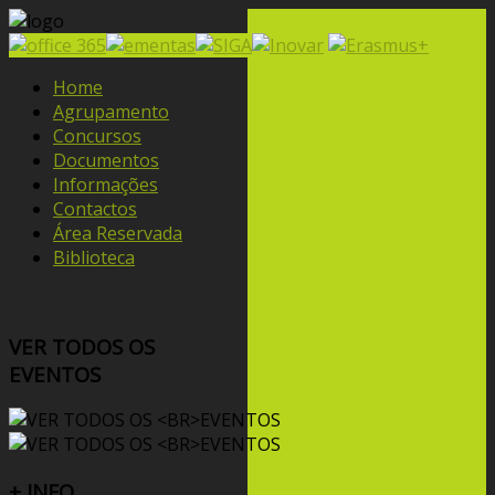
Home
Agrupamento
Concursos
Documentos
Informações
Contactos
Área Reservada
Biblioteca
VER TODOS OS
EVENTOS
+ INFO