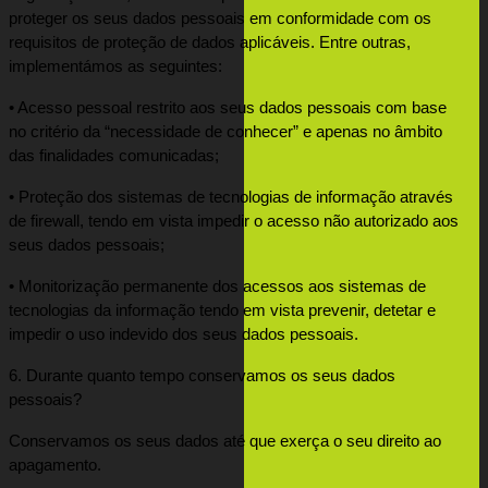
proteger os seus dados pessoais em conformidade com os 
requisitos de proteção de dados aplicáveis. Entre outras, 
implementámos as seguintes:
• Acesso pessoal restrito aos seus dados pessoais com base 
no critério da “necessidade de conhecer” e apenas no âmbito 
das finalidades comunicadas;
• Proteção dos sistemas de tecnologias de informação através 
de firewall, tendo em vista impedir o acesso não autorizado aos 
seus dados pessoais;
• Monitorização permanente dos acessos aos sistemas de 
tecnologias da informação tendo em vista prevenir, detetar e 
impedir o uso indevido dos seus dados pessoais.
6. Durante quanto tempo conservamos os seus dados 
pessoais?
Conservamos os seus dados até que exerça o seu direito ao 
apagamento.