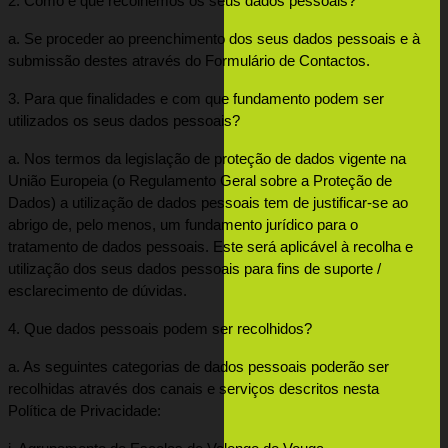
2. Como é que recolhemos os seus dados pessoais?
a. Se proceder ao preenchimento dos seus dados pessoais e à 
submissão destes através do Formulário de Contactos.
3. Para que finalidades e com que fundamento podem ser 
utilizados os seus dados pessoais?
a. Nos termos da legislação de proteção de dados vigente na 
União Europeia (o Regulamento Geral sobre a Proteção de 
Dados) a utilização de dados pessoais tem de justificar-se ao 
abrigo de, pelo menos, um fundamento jurídico para o 
tratamento de dados pessoais. Este será aplicável à recolha e 
utilização dos seus dados pessoais para fins de suporte / 
esclarecimento de dúvidas.
4. Que dados pessoais podem ser recolhidos?
a. As seguintes categorias de dados pessoais poderão ser 
recolhidas através dos canais e serviços descritos nesta 
Política de Privacidade: