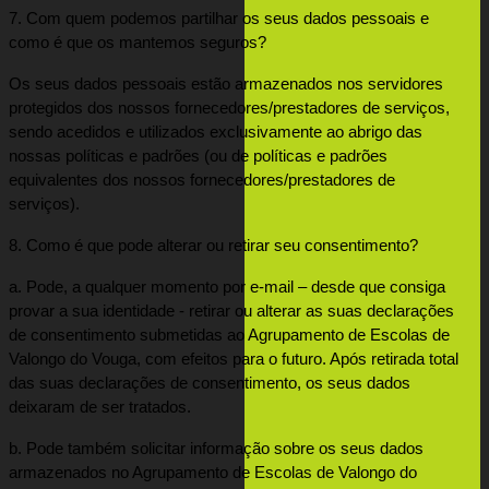
7. Com quem podemos partilhar os seus dados pessoais e 
como é que os mantemos seguros?
Os seus dados pessoais estão armazenados nos servidores 
protegidos dos nossos fornecedores/prestadores de serviços, 
sendo acedidos e utilizados exclusivamente ao abrigo das 
nossas políticas e padrões (ou de políticas e padrões 
equivalentes dos nossos fornecedores/prestadores de 
serviços).
8. Como é que pode alterar ou retirar seu consentimento?
a. Pode, a qualquer momento por e-mail – desde que consiga 
provar a sua identidade - retirar ou alterar as suas declarações 
de consentimento submetidas ao Agrupamento de Escolas de 
Valongo do Vouga, com efeitos para o futuro. Após retirada total 
das suas declarações de consentimento, os seus dados 
deixaram de ser tratados.
b. Pode também solicitar informação sobre os seus dados 
armazenados no Agrupamento de Escolas de Valongo do 