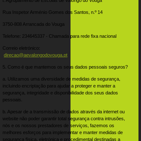
i. Agrupamento de Escolas de Valongo do Vouga
Rua Inspetor Arménio Gomes dos Santos, n.º 14
3750-808 Arrancada do Vouga
Telefone: 234645337 - Chamada para rede fixa nacional
Correio eletrónico: 

direcao@aevalongodovouga.pt
5. Como é que mantemos os seus dados pessoais seguros?
a. Utilizamos uma diversidade de medidas de segurança, 
incluindo encriptação para ajudar a proteger e manter a 
segurança, integridade e disponibilidade dos seus dados 
pessoais.
b. Apesar de a transmissão de dados através da internet ou 
website não poder garantir total segurança contra intrusões, 
nós e os nossos prestadores de serviços, fazemos os 
melhores esforços para implementar e manter medidas de 
segurança física, eletrónica e procedimental destinadas a 