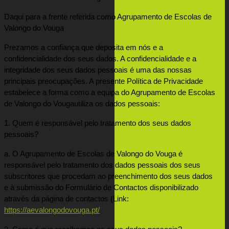
Daqui para a frente referida como Agrupamento de Escolas de 
Valongo do Vouga
Prezamos a confiança que deposita em nós e a 
confidencialidade dos seus dados. A confidencialidade e a 
integridade dos seus dados pessoais é uma das nossas 
principais preocupações. A presente Política de Privacidade 
estabelece a forma como a equipa do Agrupamento de Escolas 
de Valongo do Vouga
utiliza os dados pessoais:
1. Quem é responsável pelo tratamento dos seus dados 
pessoais?
a. O Agrupamento de Escolas de Valongo do Vouga é 
responsável pelo tratamento dos dados pessoais dos seus 
subscritores que procedam ao preenchimento dos seus dados 
e à submissão do Formulário de Contactos disponibilizado 
através da página de contactos (Link: 
https://aevalongodovouga.pt/