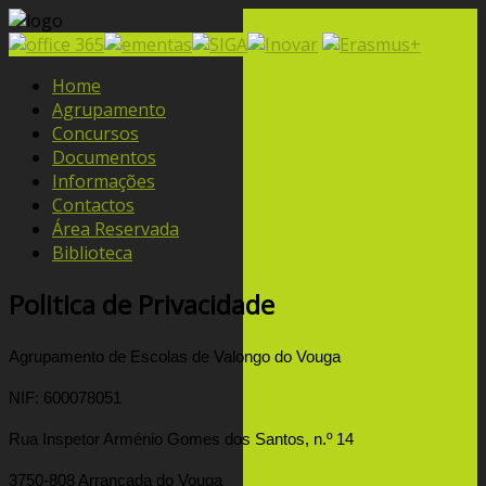
Home
Agrupamento
Concursos
Documentos
Informações
Contactos
Área Reservada
Biblioteca
Politica de Privacidade
Agrupamento de Escolas de Valongo do Vouga
NIF: 600078051
Rua Inspetor Arménio Gomes dos Santos, n.º 14
3750-808 Arrancada do Vouga