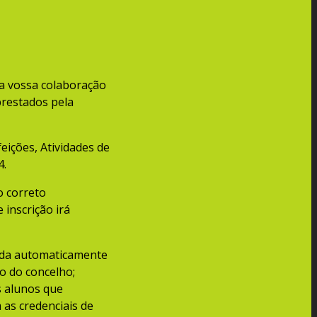
 a vossa colaboração
prestados pela
eições, Atividades de
4.
o correto
inscrição irá
uada automaticamente
o do concelho;
s alunos que
 as credenciais de