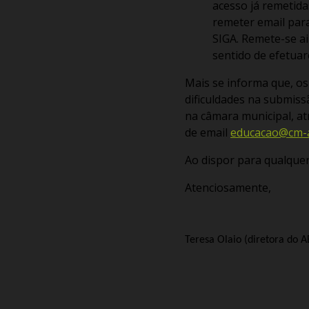
acesso já remetida
remeter email par
SIGA.
Remete-se ai
sentido de efetuar
Mais se informa que, o
dificuldades na submiss
na câmara municipal, at
de email
educacao@cm-
Ao dispor para qualquer
Atenciosamente,
Teresa Olaio (diretora do 