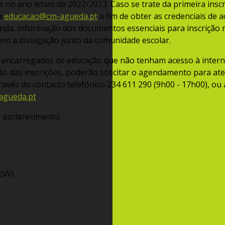
s no ano letivo de 2022/2023. Caso se trate da primeira insc
a
educacao@cm-agueda.pt
a fim de obter as credenciais de 
nda, informação dos documentos essenciais para inscrição n
em a divulgação junto da comunidade escolar.
s encarregados de educação que não tenham acesso à inter
ão das inscrições, poderão solicitar o agendamento para at
ravés do contacto telefónico 234 611 290 (9h00 - 17h00), ou
agueda.pt
.
 esclarecimento.
AEVV)