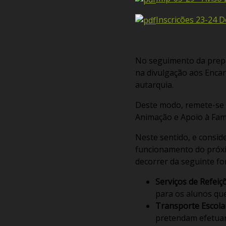
Inscricões 23-24 
No seguimento da prepar
na divulgação aos Encar
autarquia.
Deste modo, remete-se o 
Animação e Apoio à Famí
Neste sentido, e conside
funcionamento do próxim
decorrer da seguinte fo
Serviços de Refeiç
para os alunos qu
Transporte Escolar
pretendam efetuar 