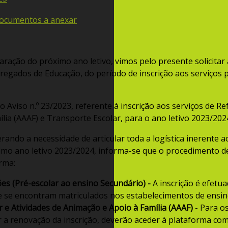
Documentos a anexar
ação do próximo ano letivo, vimos pelo presente solicitar
regados de Educação, do período de inscrição aos serviços 
Aviso n.º 23/2023, referente à inscrição aos serviços de Ref
lia (AAAF) e Transporte Escolar, para o ano letivo 2023/202
rando a necessidade de articular toda a logística inerente a
o ano letivo 2023/2024, informa-se que o procedimento de 
rma:
ões (Pré-escolar ao ensino Secundário) -
A inscrição é efet
e se encontram matriculados nos estabelecimentos de ensin
 e Atividades de Animação e Apoio à Família (AAAF)
- Para o
a renovação da inscrição, deverão aceder à plataforma com