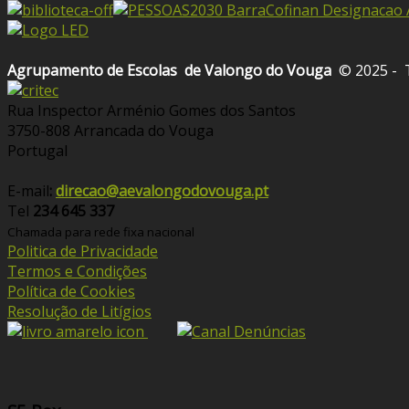
Agrupamento de Escolas
de Valongo do Vouga
© 2025 - 
Rua Inspector Arménio Gomes dos Santos
3750-808 Arrancada do Vouga
Portugal
E-mail
:
direcao@aevalongodovouga.pt
Tel
234 645 337
Chamada para rede fixa nacional
Politica de Privacidade
Termos e Condições
Política de Cookies
Resolução de Litígios