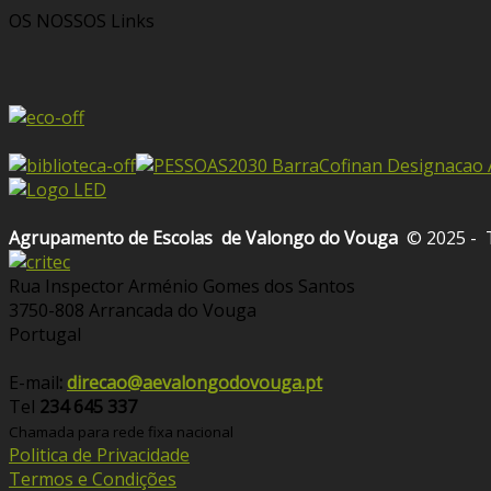
OS NOSSOS
Links
Agrupamento de Escolas
de Valongo do Vouga
© 2025 - 
Rua Inspector Arménio Gomes dos Santos
3750-808 Arrancada do Vouga
Portugal
E-mail
:
direcao@aevalongodovouga.pt
Tel
234 645 337
Chamada para rede fixa nacional
Politica de Privacidade
Termos e Condições