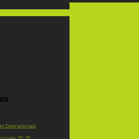
ais
es Operacionais
ssores 25-26