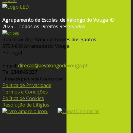
Agrupamento de Escolas
de Valongo do Vouga
©
2025 - Todos os Direitos Reservados
Rua Inspector Arménio Gomes dos Santos
3750-808 Arrancada do Vouga
Portugal
E-mail
:
direcao@aevalongodovouga.pt
Tel
234 645 337
Chamada para rede fixa nacional
Politica de Privacidade
Termos e Condições
Política de Cookies
Resolução de Litígios