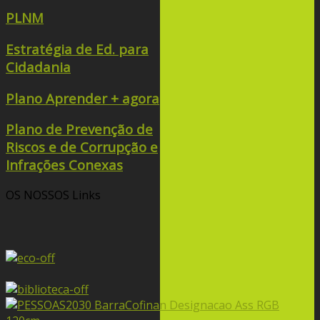
PLNM
Estratégia de Ed. para
Cidadania
Plano Aprender + agora
Plano de Prevenção de
Riscos e de Corrupção e
Infrações Conexas
OS NOSSOS
Links