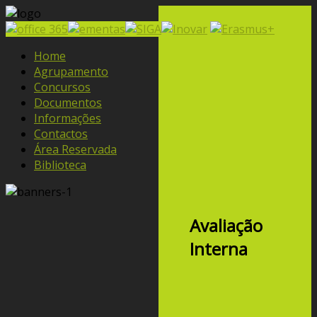
Home
Agrupamento
Concursos
Documentos
Informações
Contactos
Área Reservada
Biblioteca
Avaliação
Interna