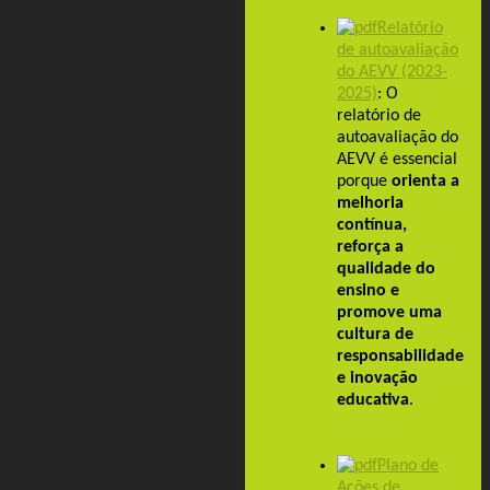
Relatório
de autoavaliação
do AEVV (2023-
2025)
:
O
relatório de
autoavaliação do
AEVV é essencial
porque
orienta a
melhoria
contínua,
reforça a
qualidade do
ensino e
promove uma
cultura de
responsabilidade
e inovação
educativa
.
Plano de
Ações de